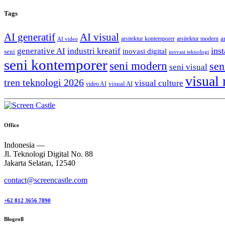
Tags
AI generatif
AI visual
a
arsitektur kontemporer
arsitektur modern
AI video
generative AI
inst
industri kreatif
inovasi digital
seni
inovasi teknologi
seni kontemporer
seni modern
sen
seni visual
visual
tren teknologi 2026
visual culture
visual AI
video AI
Office
Indonesia —
Jl. Teknologi Digital No. 88
Jakarta Selatan, 12540
contact@screencastle.com
+62 812 3656 7890
Blogroll