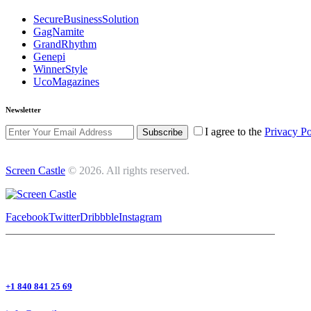
SecureBusinessSolution
GagNamite
GrandRhythm
Genepi
WinnerStyle
UcoMagazines
Newsletter
I agree to the
Privacy Po
Subscribe
Screen Castle
© 2026. All rights reserved.
Facebook
Twitter
Dribbble
Instagram
+1 840 841 25 69