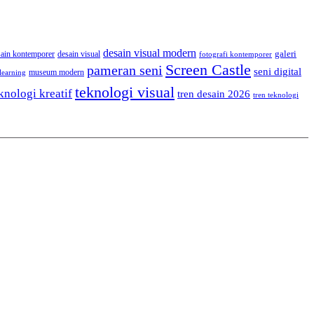
desain visual modern
galeri
sain kontemporer
desain visual
fotografi kontemporer
Screen Castle
pameran seni
seni digital
museum modern
learning
teknologi visual
knologi kreatif
tren desain 2026
tren teknologi