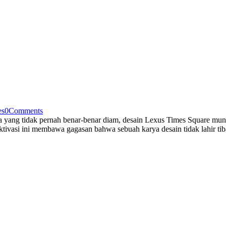
es
0
Comments
ota yang tidak pernah benar-benar diam, desain Lexus Times Square mun
ivasi ini membawa gagasan bahwa sebuah karya desain tidak lahir tiba-