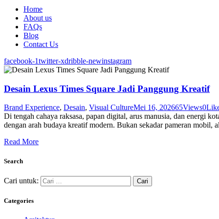
Home
About us
FAQs
Blog
Contact Us
facebook-1
twitter-x
dribble-new
instagram
Desain Lexus Times Square Jadi Panggung Kreatif
Brand Experience
,
Desain
,
Visual Culture
Mei 16, 2026
65
Views
0
Lik
Di tengah cahaya raksasa, papan digital, arus manusia, dan energi k
dengan arah budaya kreatif modern. Bukan sekadar pameran mobil, akt
Read More
Search
Cari untuk:
Categories