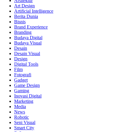
Arsitektur
Art Design
Artificial Intelligence
Berita Dunia
Bisnis
Brand Experience
Branding
Budaya Digital
Budaya Visual
Desain
Desain Visual
Design
Digital Tools
Film
Fotografi
Gadget
Game Design
Gaming
Inovasi Digital
Marketing
Media
News
Robotic
Seni Visual
Smart City