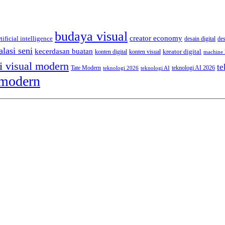
budaya visual
creator economy
rtificial intelligence
desain digital
de
alasi seni
kecerdasan buatan
kreator digital
konten digital
konten visual
machine 
i visual modern
te
Tate Modern
teknologi AI 2026
teknologi 2026
teknologi AI
 modern