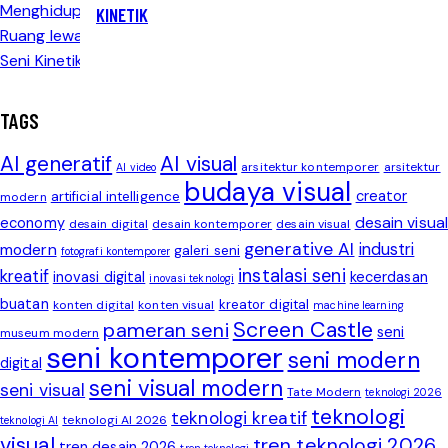
KINETIK
TAGS
AI generatif
AI visual
arsitektur kontemporer
arsitektur
AI video
budaya visual
creator
artificial intelligence
modern
desain visual
economy
desain digital
desain kontemporer
desain visual
generative AI
modern
industri
galeri seni
fotografi kontemporer
instalasi seni
kreatif
inovasi digital
kecerdasan
inovasi teknologi
buatan
kreator digital
konten digital
konten visual
machine learning
Screen Castle
pameran seni
seni
museum modern
seni kontemporer
seni modern
digital
seni visual modern
seni visual
Tate Modern
teknologi 2026
teknologi
teknologi kreatif
teknologi AI 2026
teknologi AI
visual
tren teknologi 2026
tren desain 2026