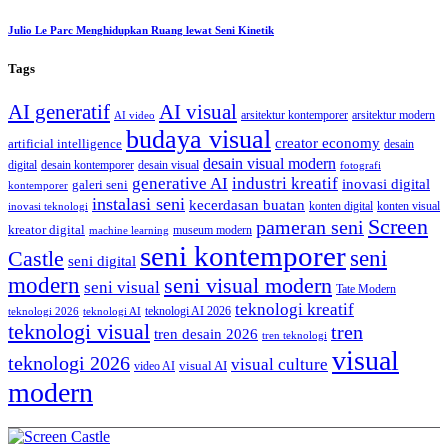
Julio Le Parc Menghidupkan Ruang lewat Seni Kinetik
Tags
AI generatif
AI visual
arsitektur kontemporer
arsitektur modern
AI video
budaya visual
creator economy
artificial intelligence
desain
desain visual modern
digital
desain kontemporer
desain visual
fotografi
generative AI
industri kreatif
inovasi digital
galeri seni
kontemporer
instalasi seni
kecerdasan buatan
konten digital
konten visual
inovasi teknologi
Screen
pameran seni
kreator digital
museum modern
machine learning
seni kontemporer
seni
Castle
seni digital
modern
seni visual modern
seni visual
Tate Modern
teknologi kreatif
teknologi AI 2026
teknologi 2026
teknologi AI
teknologi visual
tren
tren desain 2026
tren teknologi
visual
teknologi 2026
visual culture
visual AI
video AI
modern