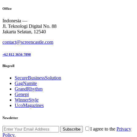
Office
Indonesia —
Jl. Teknologi Digital No. 88
Jakarta Selatan, 12540
contact@screencastle.com
+62 812 3656 7890
Blogroll
SecureBusinessSolution
GagNamite
GrandRhythm
Genepi
WinnerStyle
UcoMagazines
Newsletter
I agree to the
Privacy
Subscribe
Policy
.