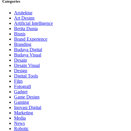
Categories
Arsitektur
Art Design
Artificial Intelligence
Berita Dunia
Bisnis
Brand Experience
Branding
Budaya Digital
Budaya Visual
Desain
Desain Visual
Design
Digital Tools
Film
Fotografi
Gadget
Game Design
Gaming
Inovasi Digital
Marketing
Media
News
Robotic