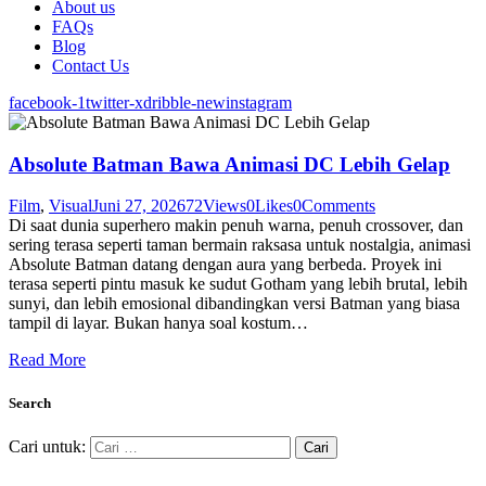
About us
FAQs
Blog
Contact Us
facebook-1
twitter-x
dribble-new
instagram
Absolute Batman Bawa Animasi DC Lebih Gelap
Film
,
Visual
Juni 27, 2026
72
Views
0
Likes
0
Comments
Di saat dunia superhero makin penuh warna, penuh crossover, dan
sering terasa seperti taman bermain raksasa untuk nostalgia, animasi
Absolute Batman datang dengan aura yang berbeda. Proyek ini
terasa seperti pintu masuk ke sudut Gotham yang lebih brutal, lebih
sunyi, dan lebih emosional dibandingkan versi Batman yang biasa
tampil di layar. Bukan hanya soal kostum…
Read More
Search
Cari untuk: