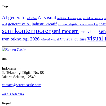
Tags
AI generatif
AI visual
a
arsitektur kontemporer
arsitektur modern
AI video
generative AI
inst
industri kreatif
inovasi digital
seni
inovasi teknologi
seni kontemporer
seni modern
sen
seni visual
visual
tren teknologi 2026
visual culture
visual AI
video AI
Office
Indonesia —
Jl. Teknologi Digital No. 88
Jakarta Selatan, 12540
contact@screencastle.com
+62 812 3656 7890
Blogroll