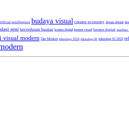
budaya visual
creator economy
rtificial intelligence
desain digital
de
alasi seni
kecerdasan buatan
kreator digital
konten digital
konten visual
machine 
i visual modern
te
Tate Modern
teknologi AI 2026
teknologi 2026
teknologi AI
 modern