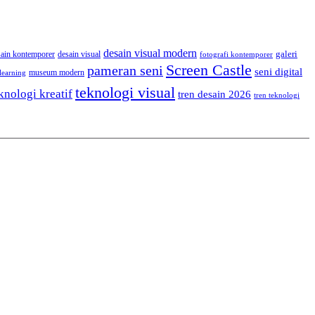
desain visual modern
galeri
sain kontemporer
desain visual
fotografi kontemporer
Screen Castle
pameran seni
seni digital
museum modern
learning
teknologi visual
knologi kreatif
tren desain 2026
tren teknologi