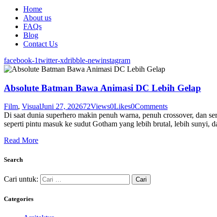
Home
About us
FAQs
Blog
Contact Us
facebook-1
twitter-x
dribble-new
instagram
Absolute Batman Bawa Animasi DC Lebih Gelap
Film
,
Visual
Juni 27, 2026
72
Views
0
Likes
0
Comments
Di saat dunia superhero makin penuh warna, penuh crossover, dan ser
seperti pintu masuk ke sudut Gotham yang lebih brutal, lebih sunyi,
Read More
Search
Cari untuk:
Categories