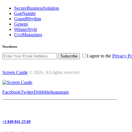
SecureBusinessSolution
GagNamite
GrandRhythm
Genepi
WinnerStyle
UcoMagazines
Newsletter
I agree to the
Privacy Po
Subscribe
Screen Castle
© 2026. All rights reserved.
Facebook
Twitter
Dribbble
Instagram
+1 840 841 25 69