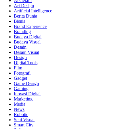
Arsitektur
Art Design
Artificial Intelligence
Berita Dunia
Bisnis
Brand Experience
Branding
Budaya Digital
Budaya Visual
Desain
Desain Visual
Design
Digital Tools
Film
Fotografi
Gadget
Game Design
Gaming
Inovasi Digital
Marketing
Media
News
Robotic
Seni Visual
Smart City