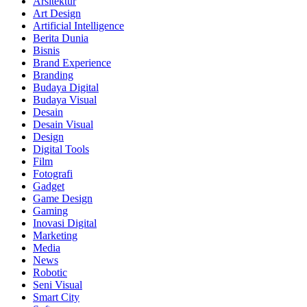
Arsitektur
Art Design
Artificial Intelligence
Berita Dunia
Bisnis
Brand Experience
Branding
Budaya Digital
Budaya Visual
Desain
Desain Visual
Design
Digital Tools
Film
Fotografi
Gadget
Game Design
Gaming
Inovasi Digital
Marketing
Media
News
Robotic
Seni Visual
Smart City