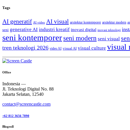
Tags
AI generatif
AI visual
a
arsitektur kontemporer
arsitektur modern
AI video
generative AI
inst
industri kreatif
inovasi digital
seni
inovasi teknologi
seni kontemporer
seni modern
sen
seni visual
visual
tren teknologi 2026
visual culture
visual AI
video AI
Office
Indonesia —
Jl. Teknologi Digital No. 88
Jakarta Selatan, 12540
contact@screencastle.com
+62 812 3656 7890
Blogroll