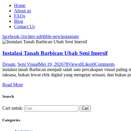
Home
About us
FAQs
Blog
Contact Us
facebook-1
twitter-x
dribble-new
instagram
Instalasi Tanah Barbican Ubah Seni Imersif
Desain
,
Seni Visual
Mei 19, 2026
78
Views
0
Likes
0
Comments
instalasi tanah Barbican menjadi salah satu percakapan visual palin
raksasa, bukan lewat efek digital yang mengejar sensasi, dan bukan 
Read More
Search
Cari untuk:
Categories