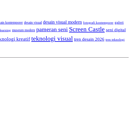
desain visual modern
galeri
sain kontemporer
desain visual
fotografi kontemporer
Screen Castle
pameran seni
seni digital
museum modern
learning
teknologi visual
knologi kreatif
tren desain 2026
tren teknologi