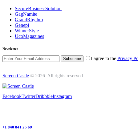
SecureBusinessSolution
GagNamite
GrandRhythm
Genepi
WinnerStyle
UcoMagazines
Newsletter
I agree to the
Privacy Po
Subscribe
Screen Castle
© 2026. All rights reserved.
Facebook
Twitter
Dribbble
Instagram
+1 840 841 25 69