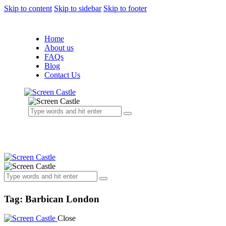
Skip to content
Skip to sidebar
Skip to footer
Home
About us
FAQs
Blog
Contact Us
Tag: Barbican London
Close