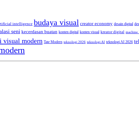
budaya visual
creator economy
rtificial intelligence
desain digital
de
alasi seni
kecerdasan buatan
kreator digital
konten digital
konten visual
machine 
i visual modern
te
Tate Modern
teknologi AI 2026
teknologi 2026
teknologi AI
 modern