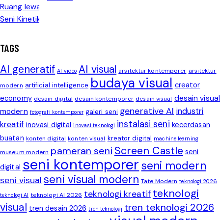
TAGS
AI generatif
AI visual
arsitektur kontemporer
arsitektur
AI video
budaya visual
creator
artificial intelligence
modern
desain visual
economy
desain digital
desain kontemporer
desain visual
generative AI
modern
industri
galeri seni
fotografi kontemporer
instalasi seni
kreatif
inovasi digital
kecerdasan
inovasi teknologi
buatan
kreator digital
konten digital
konten visual
machine learning
Screen Castle
pameran seni
seni
museum modern
seni kontemporer
seni modern
digital
seni visual modern
seni visual
Tate Modern
teknologi 2026
teknologi
teknologi kreatif
teknologi AI 2026
teknologi AI
visual
tren teknologi 2026
tren desain 2026
tren teknologi