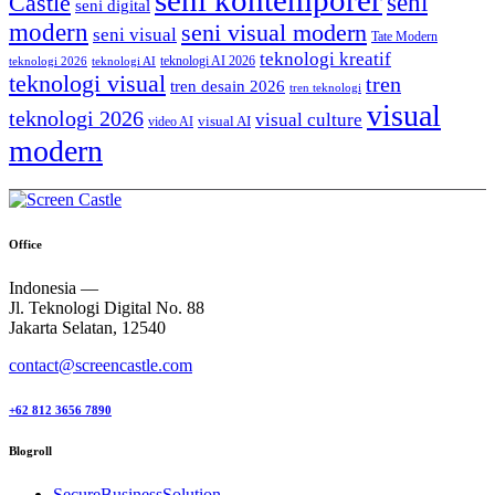
seni kontemporer
seni
Castle
seni digital
modern
seni visual modern
seni visual
Tate Modern
teknologi kreatif
teknologi AI 2026
teknologi 2026
teknologi AI
teknologi visual
tren
tren desain 2026
tren teknologi
visual
teknologi 2026
visual culture
visual AI
video AI
modern
Office
Indonesia —
Jl. Teknologi Digital No. 88
Jakarta Selatan, 12540
contact@screencastle.com
+62 812 3656 7890
Blogroll
SecureBusinessSolution