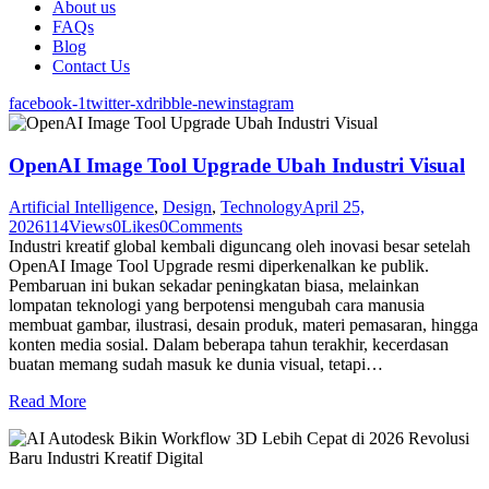
About us
FAQs
Blog
Contact Us
facebook-1
twitter-x
dribble-new
instagram
OpenAI Image Tool Upgrade Ubah Industri Visual
Artificial Intelligence
,
Design
,
Technology
April 25,
2026
114
Views
0
Likes
0
Comments
Industri kreatif global kembali diguncang oleh inovasi besar setelah
OpenAI Image Tool Upgrade resmi diperkenalkan ke publik.
Pembaruan ini bukan sekadar peningkatan biasa, melainkan
lompatan teknologi yang berpotensi mengubah cara manusia
membuat gambar, ilustrasi, desain produk, materi pemasaran, hingga
konten media sosial. Dalam beberapa tahun terakhir, kecerdasan
buatan memang sudah masuk ke dunia visual, tetapi…
Read More