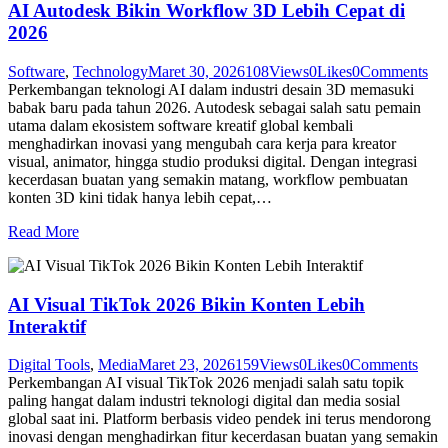
AI Autodesk Bikin Workflow 3D Lebih Cepat di
2026
Software
,
Technology
Maret 30, 2026
108
Views
0
Likes
0
Comments
Perkembangan teknologi AI dalam industri desain 3D memasuki
babak baru pada tahun 2026. Autodesk sebagai salah satu pemain
utama dalam ekosistem software kreatif global kembali
menghadirkan inovasi yang mengubah cara kerja para kreator
visual, animator, hingga studio produksi digital. Dengan integrasi
kecerdasan buatan yang semakin matang, workflow pembuatan
konten 3D kini tidak hanya lebih cepat,…
Read More
AI Visual TikTok 2026 Bikin Konten Lebih
Interaktif
Digital Tools
,
Media
Maret 23, 2026
159
Views
0
Likes
0
Comments
Perkembangan AI visual TikTok 2026 menjadi salah satu topik
paling hangat dalam industri teknologi digital dan media sosial
global saat ini. Platform berbasis video pendek ini terus mendorong
inovasi dengan menghadirkan fitur kecerdasan buatan yang semakin