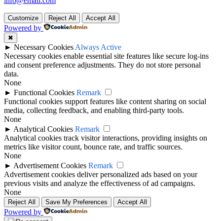
info@email.com
Customize
Reject All
Accept All
Powered by
✖
►
Necessary Cookies
Always Active
Necessary cookies enable essential site features like secure log-ins
and consent preference adjustments. They do not store personal
data.
None
►
Functional Cookies
Remark
Functional cookies support features like content sharing on social
media, collecting feedback, and enabling third-party tools.
None
►
Analytical Cookies
Remark
Analytical cookies track visitor interactions, providing insights on
metrics like visitor count, bounce rate, and traffic sources.
None
►
Advertisement Cookies
Remark
Advertisement cookies deliver personalized ads based on your
previous visits and analyze the effectiveness of ad campaigns.
None
Reject All
Save My Preferences
Accept All
Powered by