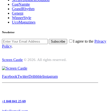
GagNamite
GrandRhythm
Genepi
WinnerStyle
UcoMagazines
Newsletter
I agree to the
Privacy
Subscribe
Policy
.
Screen Castle
© 2026. All rights reserved.
Facebook
Twitter
Dribbble
Instagram
+1 840 841 25 69