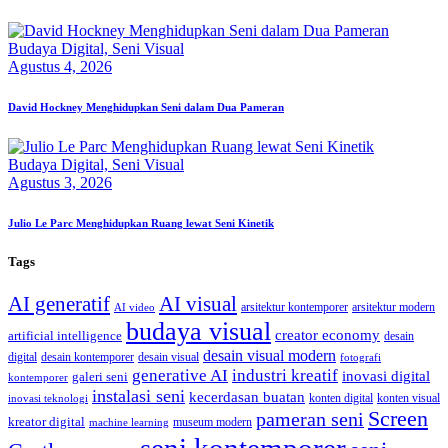
Budaya Digital,
Seni Visual
Agustus 4, 2026
David Hockney Menghidupkan Seni dalam Dua Pameran
Budaya Digital,
Seni Visual
Agustus 3, 2026
Julio Le Parc Menghidupkan Ruang lewat Seni Kinetik
Tags
AI generatif
AI visual
arsitektur kontemporer
arsitektur modern
AI video
budaya visual
creator economy
artificial intelligence
desain
desain visual modern
digital
desain kontemporer
desain visual
fotografi
generative AI
industri kreatif
inovasi digital
galeri seni
kontemporer
instalasi seni
kecerdasan buatan
konten digital
konten visual
inovasi teknologi
Screen
pameran seni
kreator digital
museum modern
machine learning