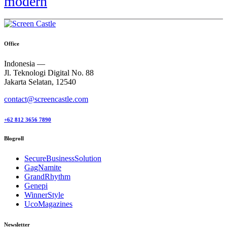
modern
Office
Indonesia —
Jl. Teknologi Digital No. 88
Jakarta Selatan, 12540
contact@screencastle.com
+62 812 3656 7890
Blogroll
SecureBusinessSolution
GagNamite
GrandRhythm
Genepi
WinnerStyle
UcoMagazines
Newsletter