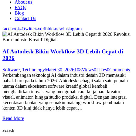
About us
FAQs
Blog
Contact Us
facebook-1
twitter-x
dribble-new
instagram
AI Autodesk Bikin Workflow 3D Lebih Cepat di
2026
Software
,
Technology
Maret 30, 2026
108
Views
0
Likes
0
Comments
Perkembangan teknologi AI dalam industri desain 3D memasuki
babak baru pada tahun 2026. Autodesk sebagai salah satu pemain
utama dalam ekosistem software kreatif global kembali
menghadirkan inovasi yang mengubah cara kerja para kreator
visual, animator, hingga studio produksi digital. Dengan integrasi
kecerdasan buatan yang semakin matang, workflow pembuatan
konten 3D kini tidak hanya lebih cepat,…
Read More
Search