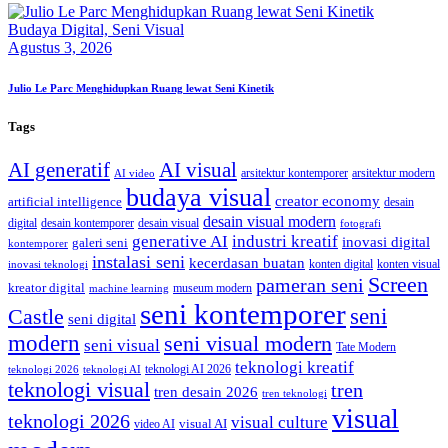
Budaya Digital,
Seni Visual
Agustus 3, 2026
Julio Le Parc Menghidupkan Ruang lewat Seni Kinetik
Tags
AI generatif
AI visual
arsitektur kontemporer
arsitektur modern
AI video
budaya visual
creator economy
artificial intelligence
desain
desain visual modern
digital
desain kontemporer
desain visual
fotografi
generative AI
industri kreatif
inovasi digital
galeri seni
kontemporer
instalasi seni
kecerdasan buatan
konten digital
konten visual
inovasi teknologi
Screen
pameran seni
kreator digital
museum modern
machine learning
seni kontemporer
seni
Castle
seni digital
modern
seni visual modern
seni visual
Tate Modern
teknologi kreatif
teknologi AI 2026
teknologi 2026
teknologi AI
teknologi visual
tren
tren desain 2026
tren teknologi
visual
teknologi 2026
visual culture
visual AI
video AI