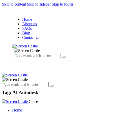
Skip to content
Skip to sidebar
Skip to footer
Home
About us
FAQs
Blog
Contact Us
Tag: AI Autodesk
Close
Home