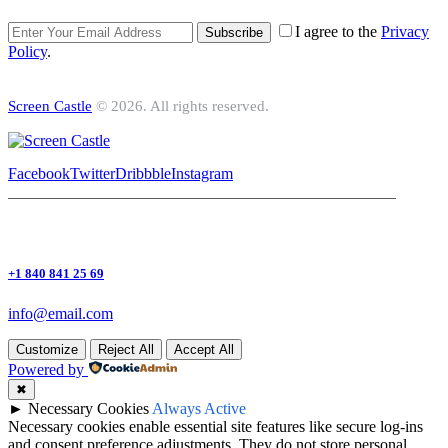
I agree to the
Privacy
Subscribe
Policy
.
Screen Castle
© 2026. All rights reserved.
Facebook
Twitter
Dribbble
Instagram
+1 840 841 25 69
info@email.com
Customize
Reject All
Accept All
Powered by
✖
►
Necessary Cookies
Always Active
Necessary cookies enable essential site features like secure log-ins
and consent preference adjustments. They do not store personal