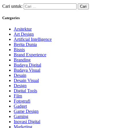
Cari untuk:
Categories
Arsitektur
Art Design
Artificial Intelligence
Berita Dunia
Bisnis
Brand Experience
Branding
Budaya Digital
Budaya Visual
Desain
Desain Visual
Design
Digital Tools
Film
Fotografi
Gadget
Game Design
Gaming
Inovasi Digital
Marketing