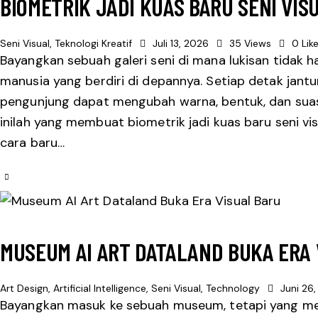
BIOMETRIK JADI KUAS BARU SENI VI
Seni Visual
,
Teknologi Kreatif
Juli 13, 2026
35
Views
0
Lik
Bayangkan sebuah galeri seni di mana lukisan tidak h
manusia yang berdiri di depannya. Setiap detak jan
pengunjung dapat mengubah warna, bentuk, dan sua
inilah yang membuat biometrik jadi kuas baru seni v
cara baru…
MUSEUM AI ART DATALAND BUKA ERA 
Art Design
,
Artificial Intelligence
,
Seni Visual
,
Technology
Juni 26
Bayangkan masuk ke sebuah museum, tetapi yang men