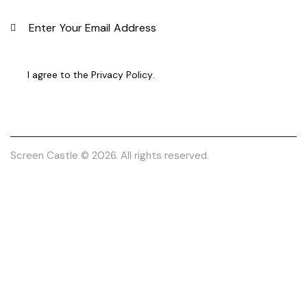
SUBS
I agree to the
Privacy Policy
.
Screen Castle
© 2026. All rights reserved.