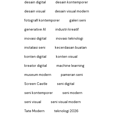
desain digital
desain kontemporer
desain visual
desain visual modern
fotografi kontemporer
galeri seni
generative AI
industri kreatif
inovasi digital
inovasi teknologi
instalasi seni
kecerdasan buatan
konten digital
konten visual
kreator digital
machine learning
museum modern
pameran seni
Screen Castle
seni digital
seni kontemporer
seni modern
seni visual
seni visual modern
Tate Modern
teknologi 2026