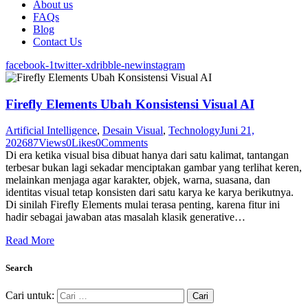
About us
FAQs
Blog
Contact Us
facebook-1
twitter-x
dribble-new
instagram
Firefly Elements Ubah Konsistensi Visual AI
Artificial Intelligence
,
Desain Visual
,
Technology
Juni 21,
2026
87
Views
0
Likes
0
Comments
Di era ketika visual bisa dibuat hanya dari satu kalimat, tantangan
terbesar bukan lagi sekadar menciptakan gambar yang terlihat keren,
melainkan menjaga agar karakter, objek, warna, suasana, dan
identitas visual tetap konsisten dari satu karya ke karya berikutnya.
Di sinilah Firefly Elements mulai terasa penting, karena fitur ini
hadir sebagai jawaban atas masalah klasik generative…
Read More
Search
Cari untuk: