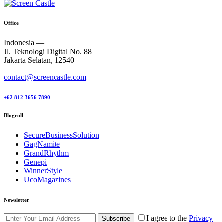
Office
Indonesia —
Jl. Teknologi Digital No. 88
Jakarta Selatan, 12540
contact@screencastle.com
+62 812 3656 7890
Blogroll
SecureBusinessSolution
GagNamite
GrandRhythm
Genepi
WinnerStyle
UcoMagazines
Newsletter
I agree to the
Privacy
Subscribe