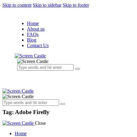
Skip to content
Skip to sidebar
Skip to footer
Home
About us
FAQs
Blog
Contact Us
Tag: Adobe Firefly
Close
Home