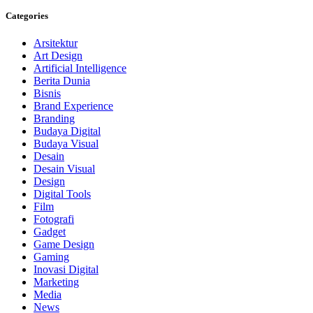
Categories
Arsitektur
Art Design
Artificial Intelligence
Berita Dunia
Bisnis
Brand Experience
Branding
Budaya Digital
Budaya Visual
Desain
Desain Visual
Design
Digital Tools
Film
Fotografi
Gadget
Game Design
Gaming
Inovasi Digital
Marketing
Media
News