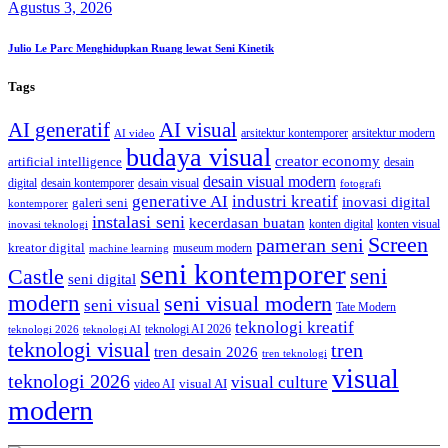
Agustus 3, 2026
Julio Le Parc Menghidupkan Ruang lewat Seni Kinetik
Tags
AI generatif
AI visual
arsitektur kontemporer
arsitektur modern
AI video
budaya visual
creator economy
artificial intelligence
desain
desain visual modern
digital
desain kontemporer
desain visual
fotografi
generative AI
industri kreatif
inovasi digital
galeri seni
kontemporer
instalasi seni
kecerdasan buatan
konten digital
konten visual
inovasi teknologi
Screen
pameran seni
kreator digital
museum modern
machine learning
seni kontemporer
seni
Castle
seni digital
modern
seni visual modern
seni visual
Tate Modern
teknologi kreatif
teknologi AI 2026
teknologi 2026
teknologi AI
teknologi visual
tren
tren desain 2026
tren teknologi
visual
teknologi 2026
visual culture
visual AI
video AI
modern