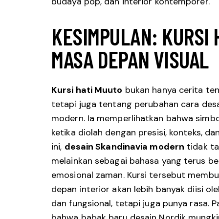
budaya pop, dan interior kontemporer.
KESIMPULAN: KURSI 
MASA DEPAN VISUAL
Kursi hati Muuto
bukan hanya cerita ten
tetapi juga tentang perubahan cara des
modern. Ia memperlihatkan bahwa simbo
ketika diolah dengan presisi, konteks, da
ini,
desain Skandinavia modern
tidak ta
melainkan sebagai bahasa yang terus be
emosional zaman. Kursi tersebut memb
depan interior akan lebih banyak diisi o
dan fungsional, tetapi juga punya rasa.
bahwa babak baru desain Nordik mungkin