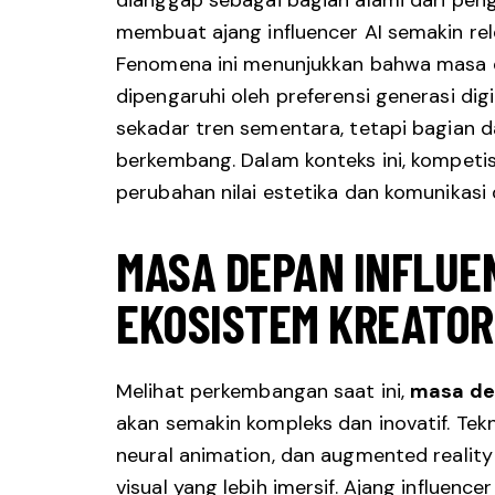
membuat ajang influencer AI semakin re
Fenomena ini menunjukkan bahwa masa de
dipengaruhi oleh preferensi generasi digit
sekadar tren sementara, tetapi bagian da
berkembang. Dalam konteks ini, kompetisi
perubahan nilai estetika dan komunikas
MASA DEPAN INFLUE
EKOSISTEM KREATOR
Melihat perkembangan saat ini,
masa dep
akan semakin kompleks dan inovatif. Tekn
neural animation, dan augmented reali
visual yang lebih imersif. Ajang influenc