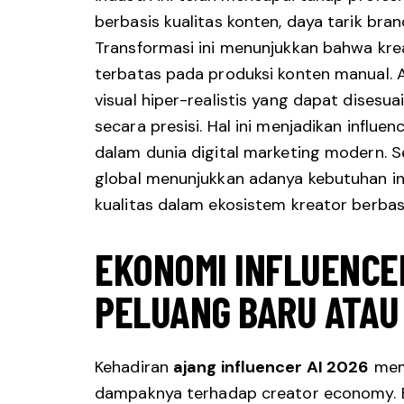
berbasis kualitas konten, daya tarik bran
Transformasi ini menunjukkan bahwa kreati
terbatas pada produksi konten manual.
visual hiper-realistis yang dapat disesu
secara presisi. Hal ini menjadikan influen
dalam dunia digital marketing modern. Se
global menunjukkan adanya kebutuhan i
kualitas dalam ekosistem kreator berbasi
EKONOMI INFLUENCE
PELUANG BARU ATA
Kehadiran
ajang influencer AI 2026
memi
dampaknya terhadap creator economy. 