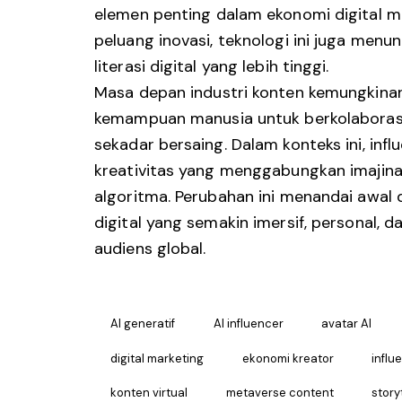
elemen penting dalam ekonomi digital 
peluang inovasi, teknologi ini juga menu
literasi digital yang lebih tinggi.
Masa depan industri konten kemungkinan
kemampuan manusia untuk berkolaborasi
sekadar bersaing. Dalam konteks ini, infl
kreativitas yang menggabungkan imajin
algoritma. Perubahan ini menandai awal d
digital yang semakin imersif, personal, 
audiens global.
AI generatif
AI influencer
avatar AI
digital marketing
ekonomi kreator
influ
konten virtual
metaverse content
storyt