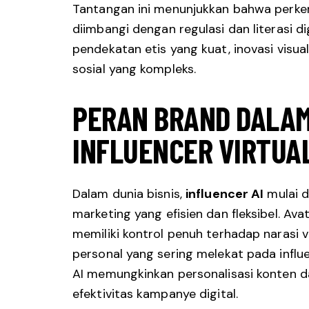
Tantangan ini menunjukkan bahwa perke
diimbangi dengan regulasi dan literasi d
pendekatan etis yang kuat, inovasi vis
sosial yang kompleks.
PERAN BRAND DALA
INFLUENCER VIRTUA
Dalam dunia bisnis,
influencer AI
mulai d
marketing yang efisien dan fleksibel. Av
memiliki kontrol penuh terhadap narasi vi
personal yang sering melekat pada influe
AI memungkinkan personalisasi konten d
efektivitas kampanye digital.