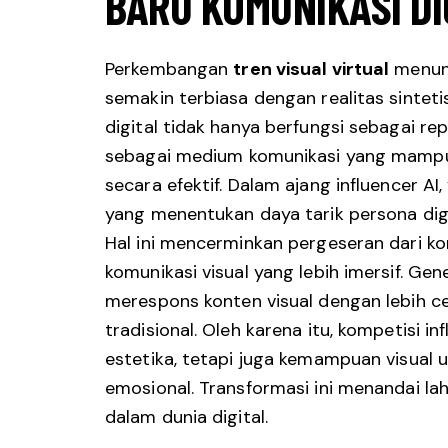
BARU KOMUNIKASI DI
Perkembangan
tren visual virtual
menun
semakin terbiasa dengan realitas sintet
digital tidak hanya berfungsi sebagai rep
sebagai medium komunikasi yang mamp
secara efektif. Dalam ajang influencer AI
yang menentukan daya tarik persona digi
Hal ini mencerminkan pergeseran dari ko
komunikasi visual yang lebih imersif. Gen
merespons konten visual dengan lebih c
tradisional. Oleh karena itu, kompetisi in
estetika, tetapi juga kemampuan visua
emosional. Transformasi ini menandai la
dalam dunia digital.