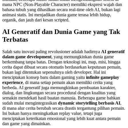
mana NPC (Non-Playable Character) memiliki ekspresi wajah dan
bahasa tubuh yang dihasilkan secara real-time oleh AI, bukan lagi
animasi statis. Ini menjadikan dunia game terasa lebih hidup,
organik, dan jauh dari kesan scripted.
AI Generatif dan Dunia Game yang Tak
Terbatas
Salah satu inovasi paling revolusioner adalah hadirnya
AI generatif
dalam game development
, yang memungkinkan dunia game
berkembang tanpa batas. Dengan teknologi ini, map, misi, hingga
cerita dapat dibuat secara otomatis berdasarkan keputusan pemain,
bukan lagi ditentukan sepenuhnya oleh developer. Hal ini
menciptakan konsep baru dalam gaming yaitu
infinite gameplay
experience
, di mana setiap pemain akan memiliki cerita yang
berbeda. AI generatif juga memungkinkan pembuatan karakter,
dialog, dan lingkungan secara procedural dengan kualitas yang
semakin mendekati hasil buatan manusia. Beberapa game bahkan
sudah mulai mengintegrasikan
dynamic storytelling berbasis AI
,
di mana alur cerita berubah secara drastis tergantung pilihan pemain.
Ini bukan hanya meningkatkan replay value, tetapi juga
menciptakan keterikatan emosional yang lebih kuat antara pemain
dan game yang dimainkan.