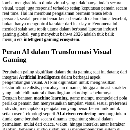
lomba menghadirkan dunia virtual yang tidak hanya indah secara
visual, tetapi juga responsif terhadap setiap keputusan pemain secara
real-time. Hal ini membuat pengalaman bermain terasa lebih
personal, seolah pemain benar-benar berada di dalam dunia tersebut,
bukan hanya mengontrol karakter dari luar layar. Fenomena ini
menjadi salah satu topik utama dalam berbagai laporan industri
gaming global, yang menyebut bahwa 2026 adalah titik balik
menuju era
intelligent gaming ecosystem
.
Peran AI dalam Transformasi Visual
Gaming
Perubahan paling signifikan dalam dunia gaming saat ini datang dari
integrasi
Artificial Intelligence
dalam berbagai aspek
pengembangan visual. AI kini digunakan untuk menghasilkan
tekstur ultra-realistis, pencahayaan dinamis, hingga animasi karakter
yang jauh lebih natural dibandingkan teknologi sebelumnya.
Dengan bantuan
machine learning
, game mampu mempelajari pola
perilaku pemain dan menyesuaikan tampilan visual sesuai preferensi
individu, menciptakan pengalaman yang benar-benar unik untuk
setiap user. Teknologi seperti
AI-driven rendering
memungkinkan
dunia game berubah secara dinamis tergantung situasi dalam
permainan, mulai dari cuaca, waktu, hingga interaksi antar karakter.
Bahkan, beberapa studio sudah mulai mengembangkan sistem di