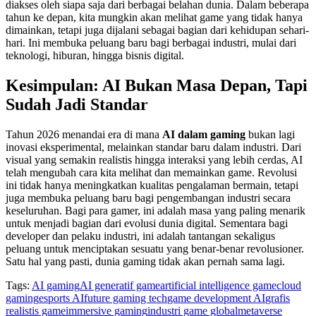
diakses oleh siapa saja dari berbagai belahan dunia. Dalam beberapa
tahun ke depan, kita mungkin akan melihat game yang tidak hanya
dimainkan, tetapi juga dijalani sebagai bagian dari kehidupan sehari-
hari. Ini membuka peluang baru bagi berbagai industri, mulai dari
teknologi, hiburan, hingga bisnis digital.
Kesimpulan: AI Bukan Masa Depan, Tapi
Sudah Jadi Standar
Tahun 2026 menandai era di mana
AI dalam gaming
bukan lagi
inovasi eksperimental, melainkan standar baru dalam industri. Dari
visual yang semakin realistis hingga interaksi yang lebih cerdas, AI
telah mengubah cara kita melihat dan memainkan game. Revolusi
ini tidak hanya meningkatkan kualitas pengalaman bermain, tetapi
juga membuka peluang baru bagi pengembangan industri secara
keseluruhan. Bagi para gamer, ini adalah masa yang paling menarik
untuk menjadi bagian dari evolusi dunia digital. Sementara bagi
developer dan pelaku industri, ini adalah tantangan sekaligus
peluang untuk menciptakan sesuatu yang benar-benar revolusioner.
Satu hal yang pasti, dunia gaming tidak akan pernah sama lagi.
Tags:
AI gaming
AI generatif game
artificial intelligence game
cloud
gaming
esports AI
future gaming tech
game development AI
grafis
realistis game
immersive gaming
industri game global
metaverse