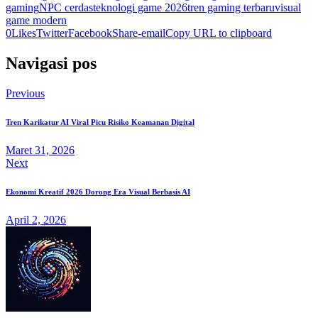
gaming
NPC cerdas
teknologi game 2026
tren gaming terbaru
visual
game modern
0
Likes
Twitter
Facebook
Share-email
Copy URL to clipboard
Navigasi pos
Previous
Tren Karikatur AI Viral Picu Risiko Keamanan Digital
Maret 31, 2026
Next
Ekonomi Kreatif 2026 Dorong Era Visual Berbasis AI
April 2, 2026