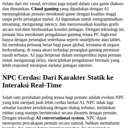
Selain dari sisi visual, revolusi juga terjadi dalam cara game diakses
dan dimainkan.
Cloud gaming
yang dipadukan dengan AI
memungkinkan pemain menikmati game dengan kualitas tinggi
tanpa perlu perangkat mahal. AI digunakan untuk mengoptimalkan
streaming, mengurangi latency, dan menyesuaikan kualitas grafis
secara real-time berdasarkan kondisi jaringan. Dengan teknologi ini,
pemain bisa menikmati pengalaman gaming setara PC high-end
hanya dengan perangkat sederhana seperti smartphone atau tablet.
Ini membuka peluang besar bagi pasar global, terutama di negara
berkembang, di mana akses terhadap perangkat gaming premium
masih terbatas. AI juga berperan dalam memprediksi input pemain
untuk mengurangi delay, menciptakan pengalaman bermain yang
lebih responsif meskipun melalui jaringan internet.
NPC Cerdas: Dari Karakter Statik ke
Interaksi Real-Time
Salah satu perubahan paling terasa bagi pemain adalah evolusi NPC
yang kini menjadi jauh lebih cerdas berkat AI. NPC tidak lagi
sekadar karakter pendukung dengan dialog terbatas, melainkan
entitas yang mampu berinteraksi secara dinamis dengan pemain.
Dengan teknologi
AI conversational system
, NPC dapat
merespons percakapan pemain secara natural, bahkan memahami